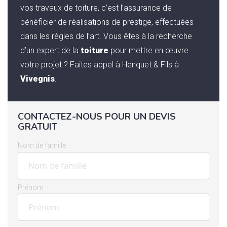
vos travaux de toiture, c’est l’assurance de
bénéficier de réalisations de prestige, effectuées
dans les règles de l’art. Vous êtes à la recherche
d’un expert de la
toiture
pour mettre en œuvre
votre projet ? Faites appel à Henquet & Fils à
Vivegnis
.
CONTACTEZ-NOUS POUR UN DEVIS
GRATUIT
Nom de famille
Prénom